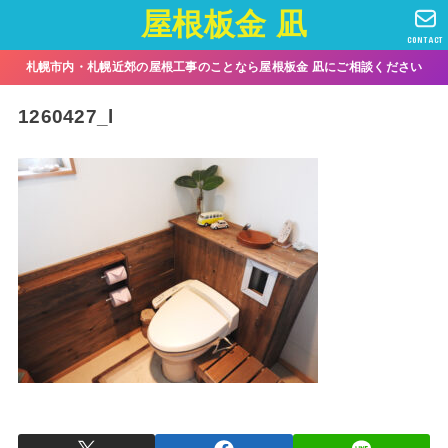
屋根板金 凪
CONTACT
札幌市内・札幌近郊の屋根工事のことなら屋根板金 凪にご相談ください
1260427_l